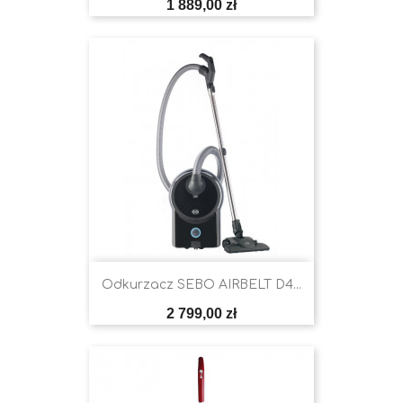
Cena
1 889,00 zł
Odkurzacz SEBO AIRBELT D4...
Cena
2 799,00 zł