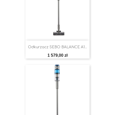
Odkurzacz SEBO BALANCE A1...
Cena
1 579,00 zł