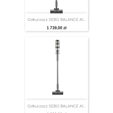
Odkurzacz SEBO BALANCE A1...
Cena
1 739,00 zł
Odkurzacz SEBO BALANCE A1...