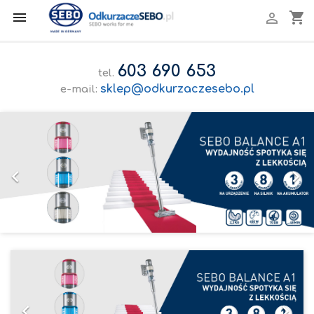

shopping_cart

603 690 653
tel.
sklep@odkurzaczesebo.pl
e-mail:
Poprzedni
Nas


Poprzedni
Nast

