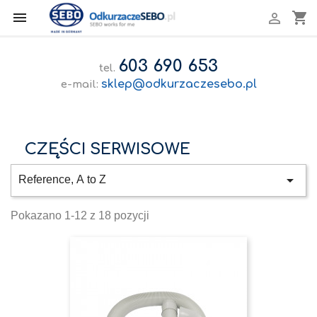

shopping_cart

603 690 653
tel.
sklep@odkurzaczesebo.pl
e-mail:
CZĘŚCI SERWISOWE

Reference, A to Z
Pokazano 1-12 z 18 pozycji