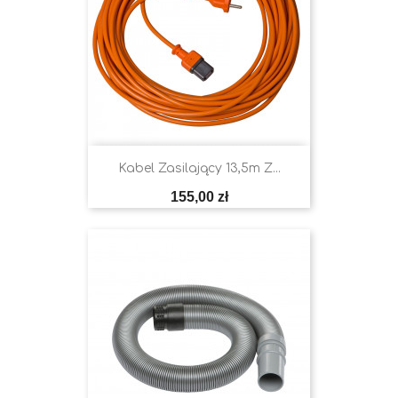
Kabel Zasilający 13,5m Z...
Cena
155,00 zł