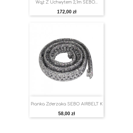
Wąż Z Uchwytem 2,1m SEBO...
Cena
172,00 zł
Pianka Zderzaka SEBO AIRBELT K
Cena
58,00 zł