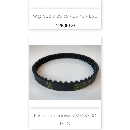
Wąż SEBO BS 36 / BS 46 / BS...
Cena
125,00 zł
Pasek Napędowy 5 MM SEBO
DUO