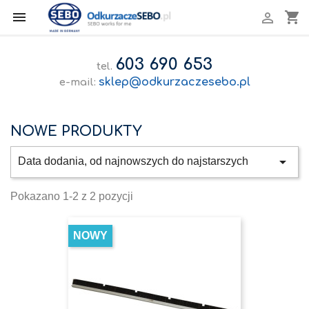

shopping_cart

603 690 653
tel.
sklep@odkurzaczesebo.pl
e-mail:
NOWE PRODUKTY

Data dodania, od najnowszych do najstarszych
Pokazano 1-2 z 2 pozycji
NOWY