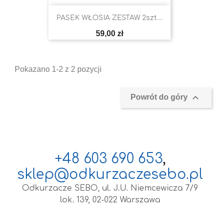
PASEK WŁOSIA ZESTAW 2szt....
Cena
59,00 zł
Pokazano 1-2 z 2 pozycji

Powrót do góry
+48 603 690 653
,
sklep@odkurzaczesebo.pl
Odkurzacze SEBO, ul. J.U. Niemcewicza 7/9
lok. 139, 02-022 Warszawa