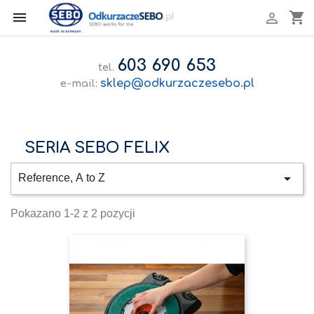

shopping_cart

603 690 653
tel.
sklep@odkurzaczesebo.pl
e-mail:
SERIA SEBO FELIX

Reference, A to Z
Pokazano 1-2 z 2 pozycji