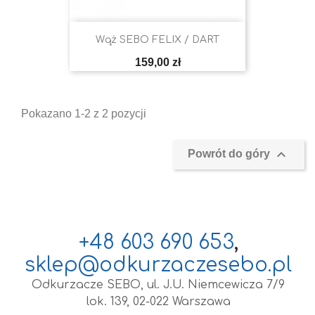
Wąż SEBO FELIX / DART
Cena
159,00 zł
Pokazano 1-2 z 2 pozycji

Powrót do góry
+48 603 690 653
,
sklep@odkurzaczesebo.pl
Odkurzacze SEBO, ul. J.U. Niemcewicza 7/9
lok. 139, 02-022 Warszawa