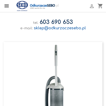

shopping_cart

603 690 653
tel.
sklep@odkurzaczesebo.pl
e-mail: