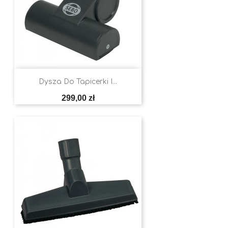
Dysza Do Tapicerki I...
Cena
299,00 zł