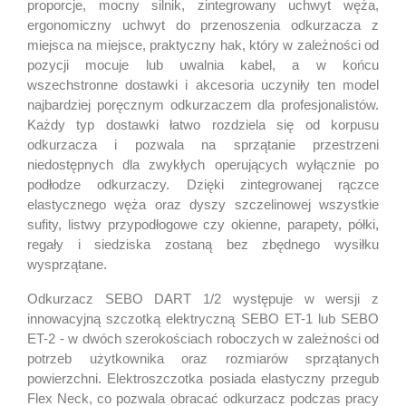
proporcje, mocny silnik, zintegrowany uchwyt węża,
ergonomiczny uchwyt do przenoszenia odkurzacza z
miejsca na miejsce, praktyczny hak, który w zależności od
pozycji mocuje lub uwalnia kabel, a w końcu
wszechstronne dostawki i akcesoria uczyniły ten model
najbardziej poręcznym odkurzaczem dla profesjonalistów.
Każdy typ dostawki łatwo rozdziela się od korpusu
odkurzacza i pozwala na sprzątanie przestrzeni
niedostępnych dla zwykłych operujących wyłącznie po
podłodze odkurzaczy. Dzięki zintegrowanej rączce
elastycznego węża oraz dyszy szczelinowej wszystkie
sufity, listwy przypodłogowe czy okienne, parapety, półki,
regały i siedziska zostaną bez zbędnego wysiłku
wysprzątane.
Odkurzacz SEBO DART 1/2 występuje w wersji z
innowacyjną szczotką elektryczną SEBO ET-1 lub SEBO
ET-2 - w dwóch szerokościach roboczych w zależności od
potrzeb użytkownika oraz rozmiarów sprzątanych
powierzchni. Elektroszczotka posiada elastyczny przegub
Flex Neck, co pozwala obracać odkurzacz podczas pracy