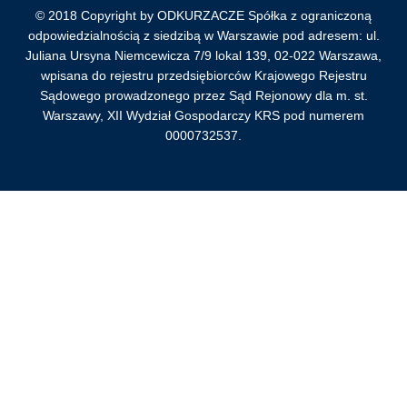
© 2018 Copyright by ODKURZACZE Spółka z ograniczoną
odpowiedzialnością z siedzibą w Warszawie pod adresem: ul.
Juliana Ursyna Niemcewicza 7/9 lokal 139, 02-022 Warszawa,
wpisana do rejestru przedsiębiorców Krajowego Rejestru
Sądowego prowadzonego przez Sąd Rejonowy dla m. st.
Warszawy, XII Wydział Gospodarczy KRS pod numerem
0000732537.