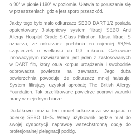
o 90° w pionie i 180° w poziomie. Ułatwia to poruszanie się
w przestrzeniach, gdzie jest sporo przeszkód.
Jakby tego było mało odkurzacz SEBO DART 1/2 posiada
opatentowany 3-stopniowy system filtracji SEBO Anti
Allergy Hospital Grade S-Class Filtration. Klasa filtracji S
oznacza, że odkurzacz pochłania co najmniej 99,9%
cząsteczek o wielkości do 0,3 mikrona. Całkowicie
innowacyjnym rozwiązaniem jest jeden z zastosowanych
w DART filtr, który otula korpus urządzenia i swobodnie
odprowadza powietrze na zewnątrz. Jego duża
powierzchnia powoduje, że odkurzacz mniej hałasuje.
System filtrujący uzyskał aprobatę The British Allergy
Foundation. Tak przefiltrowane powietrze poprawi warunki
pracy w niejednym biurze.
Dodatkowo można ten model odkurzacza wzbogacić o
polerkę SEBO UHS. Wtedy użytkownik będzie miał do
swojej dyspozycji naprawdę wszechstronną opcję do
profesjonalnej pielęgnacji podłóg.