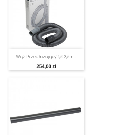
Wąż Przedłużający 1,8-2,8m...
Cena
254,00 zł