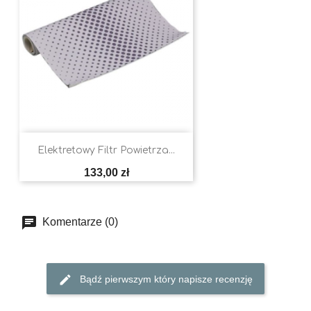
Elektretowy Filtr Powietrza...
Cena
133,00 zł
Komentarze (0)
Bądź pierwszym który napisze recenzję