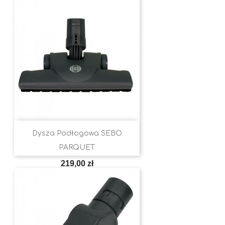
Dysza Podłogowa SEBO
PARQUET
Cena
219,00 zł