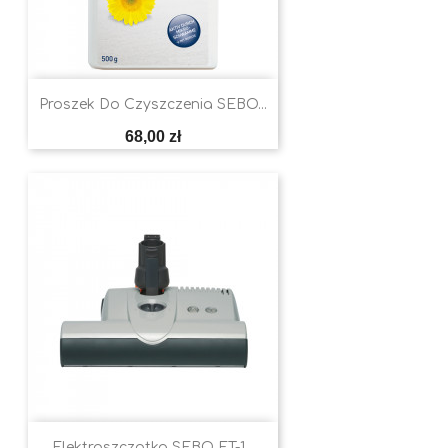
Proszek Do Czyszczenia SEBO...
Cena
68,00 zł
Elektroszczotka SEBO ET-1...