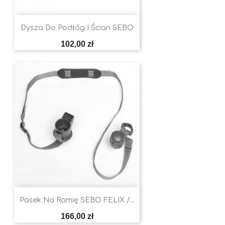
Dysza Do Podłóg I Ścian SEBO
Cena
102,00 zł
Pasek Na Ramię SEBO FELIX /...
Cena
166,00 zł