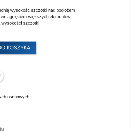
iednią wysokość szczotki nad podłożem
d wciągnięciem większych elementów
a wysokości szczotki
DO KOSZYKA
nych osobowych
tu