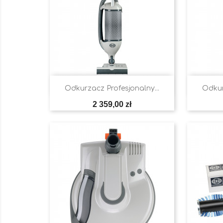

Szybki podgląd
Odkurzacz Profesjonalny...
Odkur
Cena
2 359,00 zł