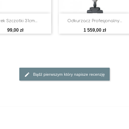


Szybki podgląd
Szybki podgląd
ek Szczotki 31cm...
Odkurzacz Profesjonalny...
Cena
Cena
99,00 zł
1 559,00 zł
Bądź pierwszym który napisze recenzję