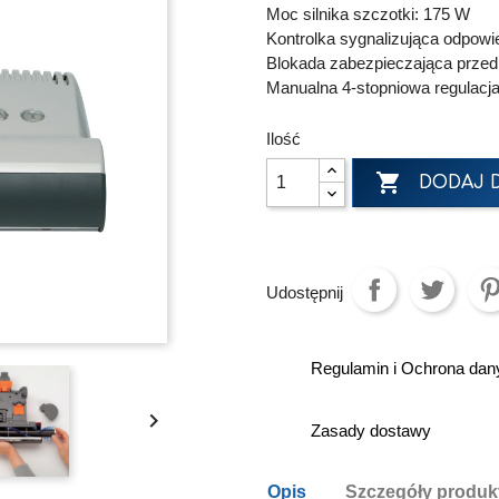
Moc silnika szczotki: 175 W
Kontrolka sygnalizująca odpow
Blokada zabezpieczająca prze
Manualna 4-stopniowa regulacj
Ilość

DODAJ 
Udostępnij
Regulamin i Ochrona da

Zasady dostawy
Opis
Szczegóły produk