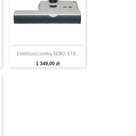

Szybki podgląd
Elektroszczotka SEBO ET-2...
Cena
1 349,00 zł