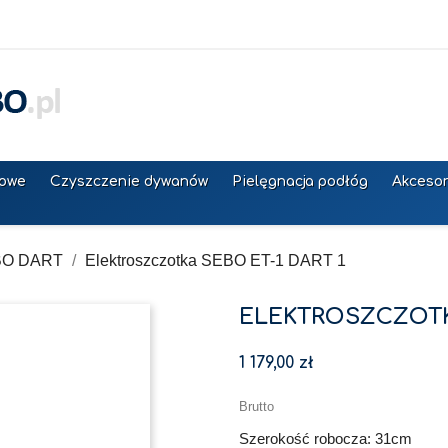
łowe
Czyszczenie dywanów
Pielęgnacja podłóg
Akcesor
BO DART
Elektroszczotka SEBO ET-1 DART 1
ELEKTROSZCZOTKA
1 179,00 zł
Brutto
Szerokość robocza: 31cm