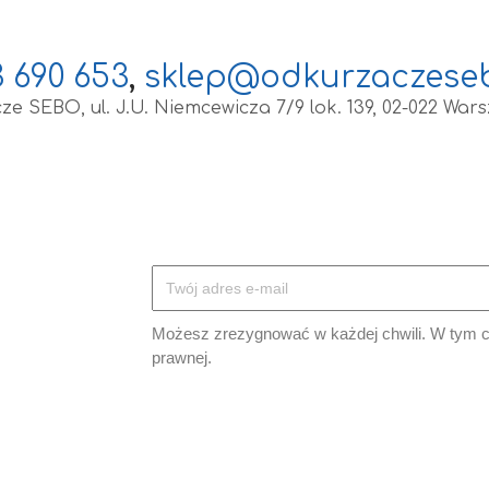
 690 653
,
sklep@odkurzaczeseb
e SEBO, ul. J.U. Niemcewicza 7/9 lok. 139, 02-022 War
Możesz zrezygnować w każdej chwili. W tym ce
prawnej.