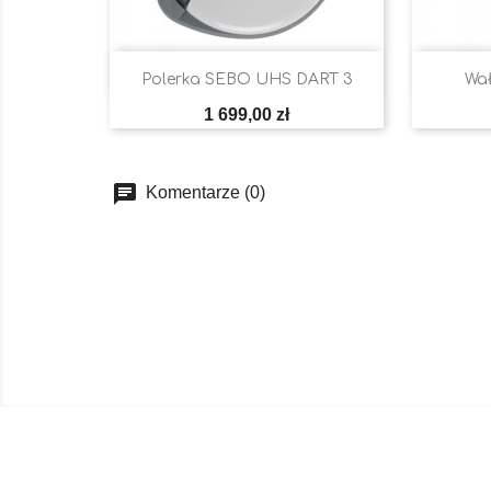

Szybki podgląd
Polerka SEBO UHS DART 3
Wał
Cena
1 699,00 zł
Komentarze (0)