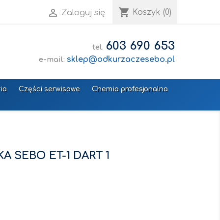
shopping_cart

Koszyk
(0)
Zaloguj się
603 690 653
tel.
sklep@odkurzaczesebo.pl
e-mail:
ia
Części serwisowe
Chemia profesjonalna
 SEBO ET-1 DART 1