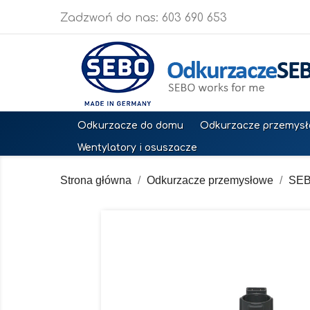
Zadzwoń do nas:
603 690 653
Odkurzacze do domu
Odkurzacze przemys
Wentylatory i osuszacze
Strona główna
Odkurzacze przemysłowe
SE