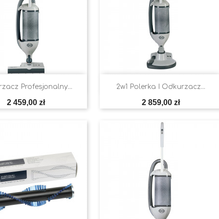


Szybki podgląd
Szybki podgląd
zacz Profesjonalny...
2w1 Polerka I Odkurzacz...
Cena
Cena
2 459,00 zł
2 859,00 zł